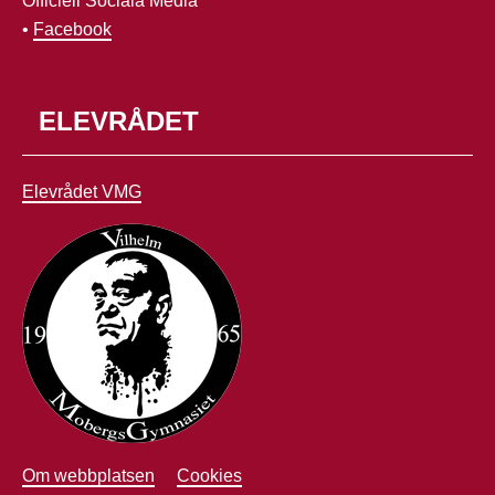
Officiell Sociala Media
Länk till annan webbplats, öppnas i nytt fönster.
• 
Facebook
ELEVRÅDET
Elevrådet VMG
Om webbplatsen
Cookies