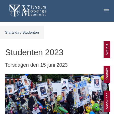
Länk till annan webbplats.
Meny
Startsida
/
Studenten
Aktuellt
Länk till annan webbplats, öppnas i nytt fönster.
Studenten 2023
Torsdagen den 15 juni 2023
Kontakt
Ansök här